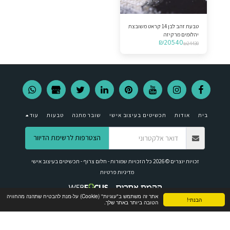
טבעת זהב לבן 14 קראט משובצת
יהלומים מרקיזה
₪
20540
₪
24430
בית
אודות
תכשיטים בעיצוב אישי
שובר מתנה
טבעות
עוד
הצטרפות לרשימת הדיוור
זכויות יוצרים © 2026 כל הזכויות שמורות -
חלום צרוף - תכשיטים בעיצוב אישי
מדיניות פרטיות
אתר זה משתמש ב"עוגיות" (Cookie) על-מנת להבטיח שתהנה מהחוויה
הבנתי!
הטובה ביותר באתר שלך.