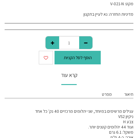
מקט:
V-021-N
מדיניות החזרה:
נא לעיין בתקנון
הוסף לסל הקניות
קרא עוד
תיאור
מפרט
עגילים מרשימים במיוחד, שני יהלומים מרכזיים 40 נק' כל אחד
ניקיון VS2
צבע H
ועוד 44 יהלומים קטנים יותר.
משקל: 6.1 גרם
אורך: כ-4 ס"מ