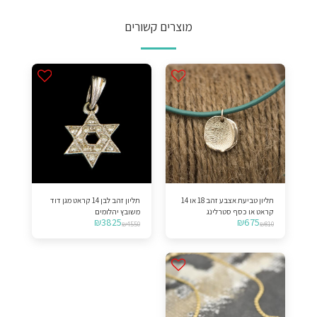
מוצרים קשורים
תליון טביעת אצבע זהב 18 או 14
תליון זהב לבן 14 קראט מגן דוד
קראט או כסף סטרלינג
משובץ יהלומים
₪
3825
₪
675
₪
4550
₪
810