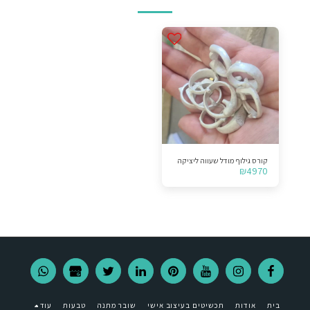
קורס גילוף מודל שעווה ליציקה
₪
4970
בית
אודות
תכשיטים בעיצוב אישי
שובר מתנה
טבעות
עוד