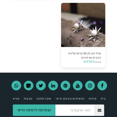
עגילי זהב לבן 18 קראט קליפס
כוכבים עם פנינים
₪
4960
₪
5940
בית
אודות
תכשיטים בעיצוב אישי
שובר מתנה
טבעות
עוד
הצטרפות לרשימת הדיוור