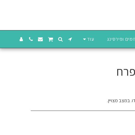
מים ופירסינג
עוד
. במצב מצויין.