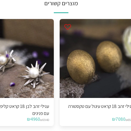
מוצרים קשורים
זהב 18 קראט עיגול עם טקסטורה
עגילי זהב לבן 18 קרא
עם פנינים
₪
4960
₪
7080
₪
5940
₪
85