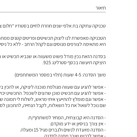
תיאור
טכניקה עתיקה בת אלפי שנים חוזרת לחיים בסטודיו "חלום צ
הטכניקה מאפשרת לנו ליצוק תכשיטים ופריטים קטנים ממתכת
היא מתאימה לצורפים מנוסים וגם לקהל הרחב - ללא כל ניסיו
בסדנה הזאת נכין מודל פשוט משעווה או שנביא תכשיט או חפ
היציקה תיעשה בכסף סטרלינג 925.
משך הסדנה: 4-5 שעות (תלוי במספר המשתתפים)
- אפשר להגיע עם שעווה מגולפת מוכנה ליציקה, או להכין בי
- אפשר להגיע עם תכשיט מוכן שרוצים לשכפל. התכשיט יכול 
- אפשר וגם מומלץ להתייעץ איתי מראש, לשלוח לי תמונה 
שם נוכל לשאול את כל השאלות, לקבל הנחייה, להתכונן לסד
- הסדנה היא קבוצתית, המחיר למשתתף/ת.
- אין צורך בניסיון או ידע מוקדם.
- הסדנה מיועדת לנשים ולגברים מגיל 15 ומעלה.
- אפשר לרכוש שובר מתנה לסדנה