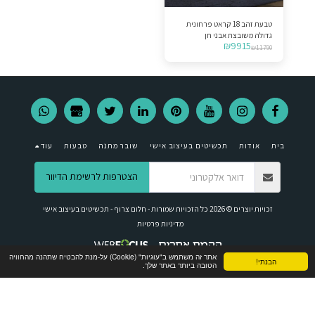
טבעת זהב 18 קראט פרחונית
גדולה משובצת אבני חן
₪
9915
₪
11790
בית
אודות
תכשיטים בעיצוב אישי
שובר מתנה
טבעות
עוד
הצטרפות לרשימת הדיוור
זכויות יוצרים © 2026 כל הזכויות שמורות -
חלום צרוף - תכשיטים בעיצוב אישי
מדיניות פרטיות
אתר זה משתמש ב"עוגיות" (Cookie) על-מנת להבטיח שתהנה מהחוויה
הבנתי!
הטובה ביותר באתר שלך.